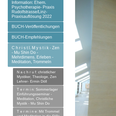
Information: Ehem.
Psychotherapie- Praxis
Rudolfstrasse/Linz-
Praxisauflösung 2022
BUCH-Veröffentlichungen
BUCH-Empfehlungen
C h r i s t l. M y s t i k - Zen
- Mu Shin Do -
Mehrdimens. Erleben -
Meditation, Trommeln
N a c h r u f: christlicher
Mystiker, Theologe, Zen
Lehrer- Ermin Döll
T e r m i n: Sommerlager
Einführungsseminar -
Meditation, Christliche
Mystik - Mu Shin Do
T e r m i n e: Mit Trommel