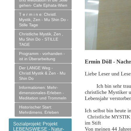
und Meditation in die Stille
gehen- Cafe Ephata-Wien
T e r m i n e: Christl.
Mystik, Zen - Mu Shin Do -
Stille Tage
Christliche Mystik, Zen ,
Mu Shin Do - STILLE
TAGE
Programm - vorhanden -
ist in Überarbeitung
Ermin Döll - Nach
Der LANGE Weg -
Christl.Mystik & Zen - Mu
Liebe Leser und Lese
Shin Do
Ich bin sehr trauri
Informationen: Mehr-
christliche Mystiker 
dimensionales-Erleben -
Lebensjahr verstorbe
Meditation und Trommeln
Historischer Start:
Ich selbst bin heute i
Mehrdimens. Erleben
Christliche MYSTI
im Stift
Sozialprojekt: Projekt
Von meinen 44 Jahren
LEBENSWIESE - Natur-