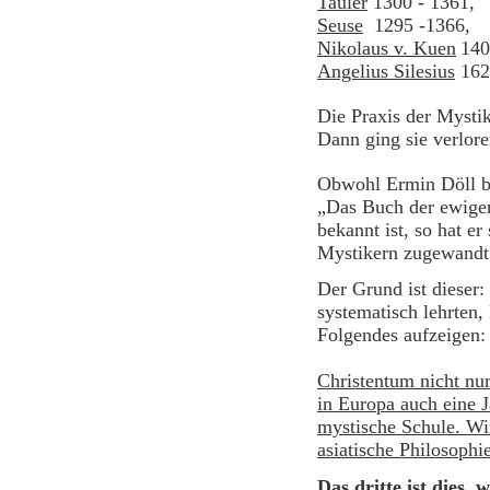
Tauler
1300 - 1361,
Seuse
1295 -1366,
Nikolaus v. Kuen
140
Angelius Silesius
162
Die Praxis der Mystik 
Dann ging sie verlore
Obwohl Ermin Döll be
„Das Buch der ewigen
bekannt ist, so hat e
Mystikern zugewandt
Der Grund ist dieser
systematisch lehrten,
Folgen
Christentum nicht nur
in Europa auch eine 
mystische Schule. Wir
asiatische Philosophi
Das dritte ist dies