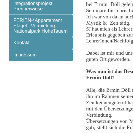
Integrationsprojekt
bei Ermin Döll gelern
Prennerwiese
Seminare für christl
Ich war von da an auch
FERIEN-/ Appartement
Mystik &
Zen
tätig.
Stagel - Vermietung -
SJ
hat mich als Lehrer
Nationalpark HoheTauern
Erlaubnis gegeben zu
LehrerInnen/Nachfolg
Kontakt
Dabei ist mir und uns
Impressum
guten Ort geworden.
Was nun ist das Be
Erm
Alle, die Ermin Döll 
ihn im Rahmen seiner
Zen
kennengelernt ha
mit den Übersetzungen
Verbindung. 
Übersetzungen von M
gab, stellt sich die Fr