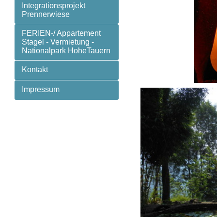
Integrationsprojekt
Prennerwiese
FERIEN-/ Appartement
Stagel - Vermietung -
Nationalpark HoheTauern
Kontakt
Impressum