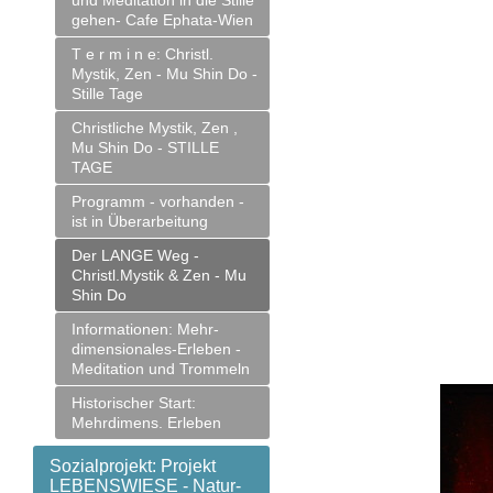
und Meditation in die Stille
gehen- Cafe Ephata-Wien
T e r m i n e: Christl.
Mystik, Zen - Mu Shin Do -
Stille Tage
Christliche Mystik, Zen ,
Mu Shin Do - STILLE
TAGE
Programm - vorhanden -
ist in Überarbeitung
Der LANGE Weg -
Christl.Mystik & Zen - Mu
Shin Do
Informationen: Mehr-
dimensionales-Erleben -
Meditation und Trommeln
Historischer Start:
Mehrdimens. Erleben
Sozialprojekt: Projekt
LEBENSWIESE - Natur-