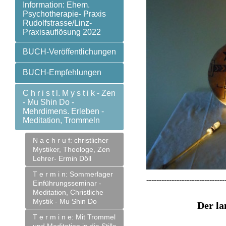
Information: Ehem.
Psychotherapie- Praxis
Rudolfstrasse/Linz-
Praxisauflösung 2022
BUCH-Veröffentlichungen
BUCH-Empfehlungen
C h r i s t l. M y s t i k - Zen
- Mu Shin Do -
Mehrdimens. Erleben -
Meditation, Trommeln
N a c h r u f: christlicher
Mystiker, Theologe, Zen
Lehrer- Ermin Döll
T e r m i n: Sommerlager
-------------------------------
Einführungsseminar -
Meditation, Christliche
Mystik - Mu Shin Do
Der la
T e r m i n e: Mit Trommel