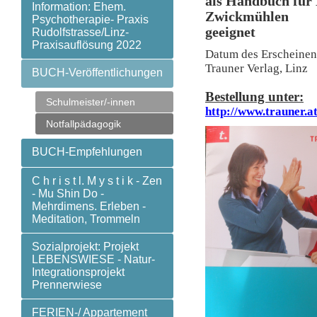
als Handbuch für
Information: Ehem.
Zwickmühlen
Psychotherapie- Praxis
geeignet
Rudolfstrasse/Linz-
Praxisauflösung 2022
Datum des Erscheinens
Trauner Verlag, Linz
BUCH-Veröffentlichungen
Bestellung unter:
Schulmeister/-innen
http://www.trauner.a
Notfallpädagogik
BUCH-Empfehlungen
C h r i s t l. M y s t i k - Zen
- Mu Shin Do -
Mehrdimens. Erleben -
Meditation, Trommeln
Sozialprojekt: Projekt
LEBENSWIESE - Natur-
Integrationsprojekt
Prennerwiese
FERIEN-/ Appartement