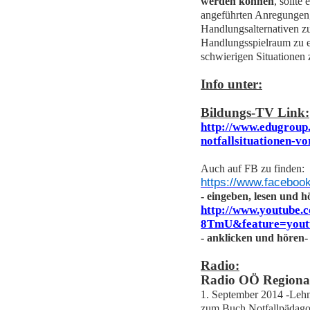
werden können
, sollte
angeführten Anregungen
Handlungsalternativen z
Handlungsspielraum zu e
schwierigen Situationen 
Info unter:
Bildungs-TV Link:
http://www.edugroup.
notfallsituationen-vo
Auch auf FB zu finden:
https://www.faceboo
- eingeben, lesen und h
http://www.youtube
8TmU&feature=yout
- anklicken und hören-
Radio:
Radio OÖ Regional
1. September 2014 -Lehn
zum Buch Notfallpädagog