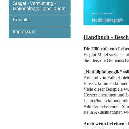
Stagel - Vermietung -
Nationalpark HoheTauern
Kontakt
Impressum
Handbuch - Besch
Die Hilferufe von Leh
Es gibt Mittel sozialer I
die Idee, die Gemeinschaf
„Notfallpädagogik“ sol
Anhand von Fallbeispiel
Einsatz kommen können
Viele dieser Beispiele w
Horterzieherinnen und Le
Lehrer/innen können mith
Bild der belastenden Sit
sie in Akutsituationen w
Auch wenn bei einem Tr